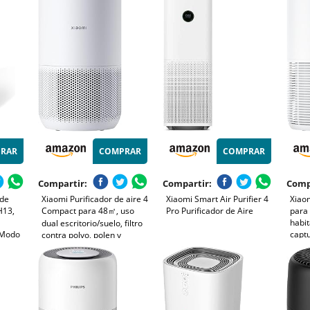
activado, pack de 2
Perso
silen
y du
RAR
COMPRAR
COMPRAR
Compartir:
Compartir:
Comp
 de
Xiaomi Purificador de aire 4
Xiaomi Smart Air Purifier 4
Xiaom
H13,
Compact para 48㎡, uso
Pro Purificador de Aire
para 
habit
dual escritorio/suelo, filtro
 Modo
captu
contra polvo, polen y
7% de
elimi
alérgenos, control app y
silen
voz, modo sueño silencioso,
urnas,
auto
bajo consumo, blanco
Hogar