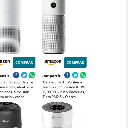
nas alérgicas, Ultra
Alergia Polen Olor y Caspa
cioso, Filtro inteligente
de Mascota,Blanco
radero (AC2210/10)
COMPRAR
COMPRAR
artir:
Compartir:
i Purificador de aire
Xiaomi Elite Air Purifier –
mascotas, ideal para
hasta 72 m², Plasma & UV-
aciones, filtro 360°
C, 99,9% Virus y Bacterias,
ra pelo y caspa,
Filtro PM2.5 y Olores,
na olores, ultra
Pantalla Inteligente, App y
cioso, modo antiestrés
Alexa
mático