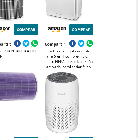
COMPRAR
COMPRAR
artir:
Compartir:
T AIR PURIFIER 4 LITE
Pro Breeze Purificador de
ER
aire 5 en 1 con pre-filtro,
filtro HEPA, filtro de carbón
activado, catalizador frío y
generador de iones
negativos. Contra las
alergias y los olores (CADR
218, 40 m²)