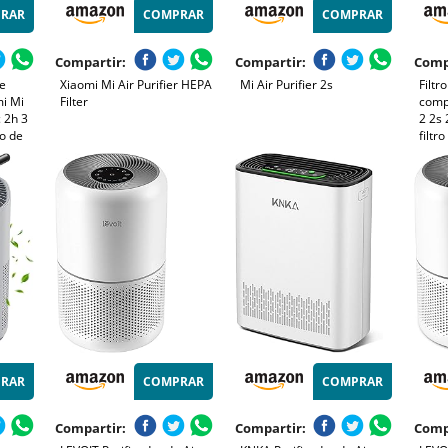
RAR
COMPRAR
COMPRAR
Compartir:
Compartir:
Comp
re
Xiaomi Mi Air Purifier HEPA
Mi Air Purifier 2s
Filt
mi Mi
Filter
comp
c 2h 3
2 2s 
o de
filtr
Anti
RAR
COMPRAR
COMPRAR
Compartir:
Compartir:
Comp