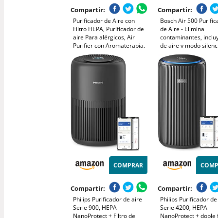
Compartir:
Compartir:
Purificador de Aire con
Bosch Air 500 Purific
Filtro HEPA, Purificador de
de Aire - Elimina
aire Para alérgicos, Air
contaminantes, incluy
Purifier con Aromaterapia,
de aire y modo silenc
Elimina de Alergia Polen
25 dB(A)) - para
Olor y Caspa de Mascota,
habitaciones de hast
humo, Blanco
- con puerto de carg
C - CADR: 100 m³/h
COMPRAR
COMP
Compartir:
Compartir:
Philips Purificador de aire
Philips Purificador de
Serie 900, HEPA
Serie 4200, HEPA
NanoProtect + Filtro de
NanoProtect + doble f