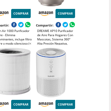
COMPRAR
COMPRAR
artir:
Compartir:
 Air 1000 Purificador
DREAME AP10 Purificador
re - Elimina
de Aire Para Hogares Con
minantes, incluye filtro
Mascotas, Sistema 360°
re y modo silencioso (<
Alta Presión Negativa,
(A)) - para superficies
Purificación 5 Etapas Que
asta 23 m² - con modo
Captura Pelo y Olores,
mático - CADR: 100
Transparente, Tapa Curva,
Luz Eco, Control Con App
COMPRAR
COMPRAR