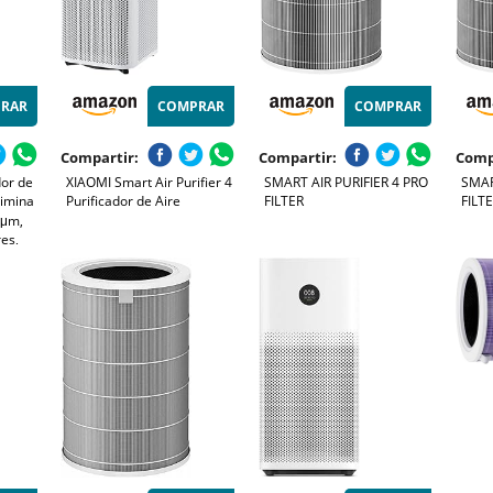
RAR
COMPRAR
COMPRAR
Compartir:
Compartir:
Comp
dor de
XIAOMI Smart Air Purifier 4
SMART AIR PURIFIER 4 PRO
SMAR
limina
Purificador de Aire
FILTER
FILT
3μm,
res,
 app,
o,