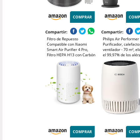
COMPRAR
COMP
Compartir:
Compartir:
Filtro de Repuesto
Philips Air Performer
Compatible con Xiaomi
Purificador, calefacto
Smart Air Purifier 4 Pro,
ventilador - 70 m², el
Filtro HEPA H13 con Carbón
el 99,97% de los alér
Activado, Filtro 3 en 1 para
Filtro HEPA, Sensore
Polvo, Polen, Pelo de
inteligentes, Alexa, A
Mascotas, Humo y Olores
Silencioso y bajo co
(AMF870/15)
COMPRAR
COMP