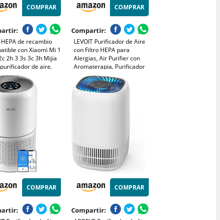
COMPRAR
COMPRAR
artir:
Compartir:
ro HEPA de recambio
LEVOIT Purificador de Aire
atible con Xiaomi Mi 1
con Filtro HEPA para
2c 2h 3 3s 3c 3h Mijia
Alergias, Air Purifier con
o purificador de aire,
Aromaterapia, Purificador
bacteriano
Aire Silencioso 25dB, Bajo
Consumo de Energía de 7W,
Core Mini
COMPRAR
COMPRAR
artir:
Compartir: