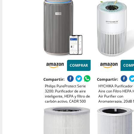
COMPRAR
COMP
Compartir:
Compartir:
Philips PureProtect Serie
HYCHIKA Purificador
3200: Purificador de aire
Aire con Filtro HEPA 
inteligente, HEPA y filtro de
Air Purifier con
carbón activo, CADR 500
Aromaterapia, 20dB
m³/h para 130 m²,
Sueño, Elimina 99,9
ultrasilencioso, captura el
Polvo, Polen, Humo y
99,97% de alérgenos, App
Olores, 3 Luces Noct
conectada (AC3210/12)
Temporizador, para 
y Dormitorio