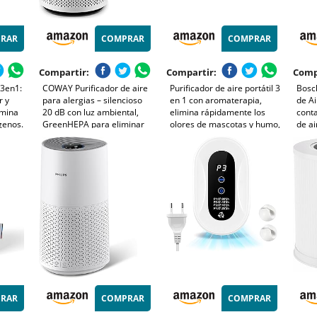
RAR
COMPRAR
COMPRAR
Compartir:
Compartir:
Comp
 3en1:
COWAY Purificador de aire
Purificador de aire portátil 3
Bosch
r y
para alergias – silencioso
en 1 con aromaterapia,
de Ai
imina
20 dB con luz ambiental,
elimina rápidamente los
conta
genos.
GreenHEPA para eliminar
olores de mascotas y humo,
de ai
s
99,999% de partículas 0,01
devuelve el aire fresco a los
25 dB
pp.
µm, CADR alto 244 m³/h –
espacios pequeños y es
de h
nsumo
ideal para dormitorio –
compatible con enchufe o
auto
AIRMEGA 100
batería externa
m³/h
RAR
COMPRAR
COMPRAR