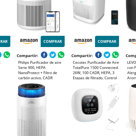
RAR
COMPRAR
COMPRAR
Compartir:
Compartir:
Comp
R
Philips Purificador de aire
Cecotec Purificador de Aire
LEVOI
Serie 900, HEPA
TotalPure 1500 Connected.
con F
NanoProtect + Filtro de
26W, 100 CADR, HEPA, 3
Alerg
carbón activo, CADR
Etapas de filtrado, Control
Aroma
250m³/h para alérgicos de
por Wi-fi, 2 Modos de
Aire 
65m², silencioso, inteligente
Funcionamiento, Sensor PM
Cons
y de bajo consumo
2,5, Cobertura 40 m3 -
Negr
(AC0950/10)
Blanco