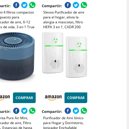
artir:
Compartir:
i 4 filtros compactos
Slevoo Purificador de aire
epuesto para
para el hogar, alivia la
icador de aire, 6-12
alergia a mascotas, filtro
 de vida, 3 en 1 True
HEPA 3 en 1, CADR 200
 H13, 1 paquete
m³/h, modo de suspensión,
elimina pelo de mascotas,
humo y olores, ahorro de
energía (Blanco)
COMPRAR
COMPRAR
artir:
Compartir:
ta Pure Air Mini,
Purificador de Aire Iónico
icador de aire, Filtro
para Hogar y Dormitorio,
, Estancias de hasta
Ionizador Enchufable