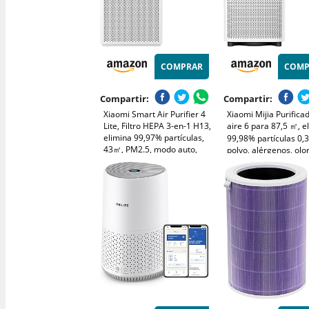
COMPRAR
COMP
Compartir:
Compartir:
Xiaomi Smart Air Purifier 4
Xiaomi Mijia Purifica
Lite, Filtro HEPA 3-en-1 H13,
aire 6 para 87,5 ㎡, e
elimina 99,97% partículas,
99,98% partículas 0,
43㎡, PM2.5, modo auto,
polvo, alérgenos, olo
control vocal Alexa y
humo, control Alexa y
Google, silencioso
modo sueño silencios
dormitorio oficina
blanco