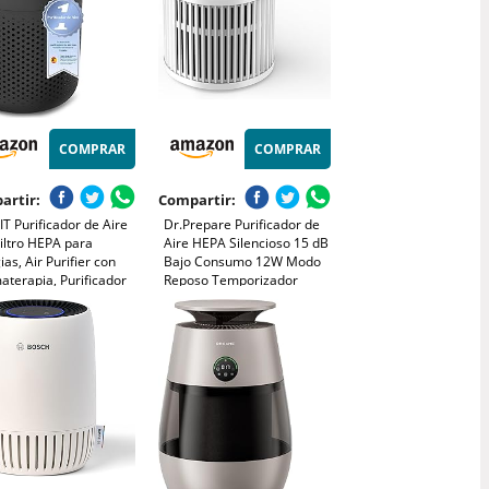
COMPRAR
COMPRAR
artir:
Compartir:
T Purificador de Aire
Dr.Prepare Purificador de
iltro HEPA para
Aire HEPA Silencioso 15 dB
ias, Air Purifier con
Bajo Consumo 12W Modo
terapia, Purificador
Reposo Temporizador
Silencioso, Bajo
Elimina 99,97% de Polen,
umo de Energía de 7W,
Polvo, Pelo de Mascotas y
o, Core Mini
Humo Prefiltro Lavable para
Dormitorios y Oficinas