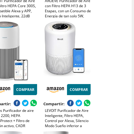
T Purificador de Aire
AROEVE Purificador de Aire
iltro HEPA Core 300S,
con Filtro HEPA H13 de 3
atible Alexa y APP,
Etapas, con un Consumo de
 Inteligente, 22dB
Energía de tan solo 5W,
 de Sueño Silencioso,
Silencioso a 22db con
na 99.97% de Alergia
Aroma, Combate el Polen,
n Ácaros Humo Pelo de
el Humo y el Pelo de
ota, Bajo Consumo
Mascotas
COMPRAR
COMPRAR
artir:
Compartir:
ps Purificador de aire
LEVOIT Purificador de Aire
e 2200, HEPA
Inteligente, Filtro HEPA,
rotect + Filtro de
Control por Alexa, Silencio
ón activo, CADR
Modo Sueño inferior a
³/h para 104m²,
24dB, Elimina 99,97% de