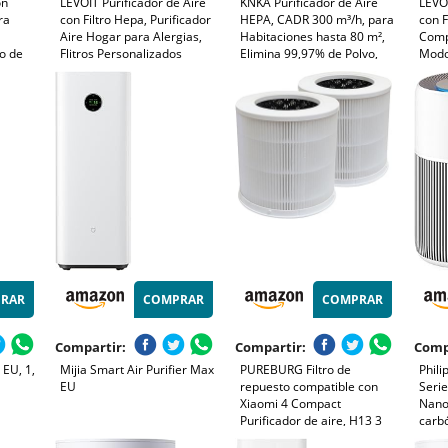
on
LEVOIT Purificador de Aire
KNKA Purificador de Aire
LEVOI
ra
con Filtro Hepa, Purificador
HEPA, CADR 300 m³/h, para
con F
Aire Hogar para Alergias,
Habitaciones hasta 80 m²,
Comp
lo de
Flitros Personalizados
Elimina 99,97% de Polvo,
Modo
ja de
Elimina 99,97% del Polen,
Polen y Olores, Sensor
Modo
y 3
Polvo, Olores de Mascotas,
Inteligente, Modo Auto y
Elimi
so
Modo Sueño y
Reposo, Ideal para
Pole
Temporizador
Fumadores y Mascotas
Masc
(APH3000)
RAR
COMPRAR
COMPRAR
Compartir:
Compartir:
Comp
 EU, 1,
Mijia Smart Air Purifier Max
PUREBURG Filtro de
Phili
EU
repuesto compatible con
Seri
Xiaomi 4 Compact
NanoP
Purificador de aire, H13 3
carb
etapas de filtración, carbón
400m