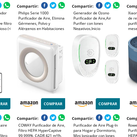
Compartir:
Compartir:
Comp
ador
Philips Serie 1000
Generador de Ozono
Xiaom
Purificador de Aire, Elimina
Purificador de Aire,Air
de r
e filtro
Gérmenes, Polvo y
Purifier con Iones
purif
ioso (<
Alérgenos en Habitaciones
Negativos,Inicio
meses
de hasta 78 m², CADR 300
Desodorizando
HEPA
a 23 m²
m³/h, Modo de Reposo
Esterilizador de Ozono Para
a USB-
(AC1711/10)
BañO,con Casa Nueva,con
Organizador de
Cables,Blanco
RAR
COMPRAR
COMPRAR
Compartir:
Compartir:
Comp
 aire
COWAY Purificador de Aire,
Purificador de Aire Plug-In
Rowen
Filtro HEPA HyperCaptive
para Hogar y Dormitorio,
Purif
iltro
99,999%, CADR 421 m³/h,
Mini Ionizador con Iones
HEPA