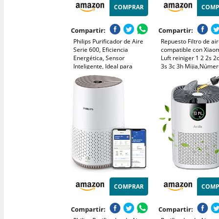
COMPRAR
COMP
Compartir:
Compartir:
Philips Purificador de Aire
Repuesto Filtro de ai
Serie 600, Eficiencia
compatible con Xiao
Energética, Sensor
Luft reiniger 1 2 2s 2
Inteligente, Ideal para
3s 3c 3h Mijia,Númer
Alérgicos, Filtro HEPA
pieza M8R-FLH
99,97%, Cubre Hasta 44 m²,
Control por App Philips Air+,
Blanco (AC0651/10)
COMPRAR
COMP
Compartir:
Compartir: