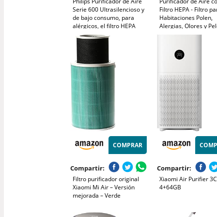
Philips Purificador de Aire
Purificador de Aire c
Serie 600 Ultrasilencioso y
Filtro HEPA - Filtro pa
de bajo consumo, para
Habitaciones Polen,
alérgicos, el filtro HEPA
Alergias, Olores y Pe
elimina el 99,97% de los
Mascotas, con Espon
contaminantes, cubre hasta
Aromaterapia, 7.2W 
44m2, controlado por app,
Velocidades, Silencio
blanco (AC0650/10)
Versión Mejorada
COMPRAR
COMP
Compartir:
Compartir:
Filtro purificador original
Xiaomi Air Purifier 3C
Xiaomi Mi Air – Versión
4+64GB
mejorada – Verde