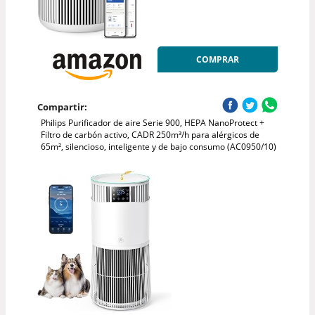
COMPRAR
Compartir:
Philips Purificador de aire Serie 900, HEPA NanoProtect +
Filtro de carbón activo, CADR 250m³/h para alérgicos de
65m², silencioso, inteligente y de bajo consumo (AC0950/10)