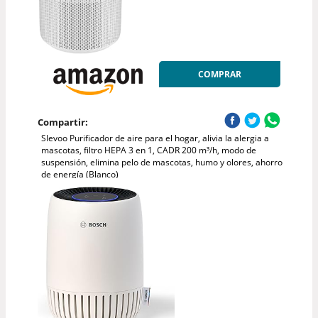
COMPRAR
Compartir:
Slevoo Purificador de aire para el hogar, alivia la alergia a
mascotas, filtro HEPA 3 en 1, CADR 200 m³/h, modo de
suspensión, elimina pelo de mascotas, humo y olores, ahorro
de energía (Blanco)