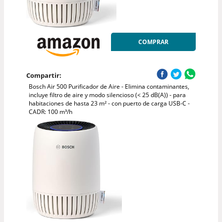
COMPRAR
Compartir:
Bosch Air 500 Purificador de Aire - Elimina contaminantes,
incluye filtro de aire y modo silencioso (< 25 dB(A)) - para
habitaciones de hasta 23 m² - con puerto de carga USB-C -
CADR: 100 m³/h