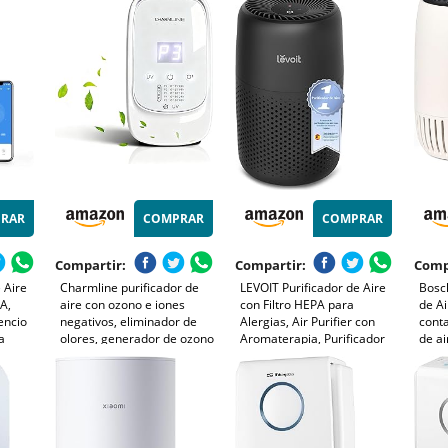
,
Olor y Caspa de Mascota,
Purificador para Oficina y
y Olo
tas,
humo, 23dB, Temporizador,
Cocina, 2 Unidades
Modo
Luz nocturna
Temp
Con
RAR
COMPRAR
COMPRAR
Compartir:
Compartir:
Comp
 Aire
Charmline purificador de
LEVOIT Purificador de Aire
Bosch
PA,
aire con ozono e iones
con Filtro HEPA para
de Ai
lencio
negativos, eliminador de
Alergias, Air Purifier con
conta
a
olores, generador de ozono
Aromaterapia, Purificador
de ai
% de
para hogar para baño,
Aire Silencioso, Bajo
25 dB
 Caspa
cocina, humo, mascotas y
Consumo de Energía de 7W,
habit
formaldehído, con
Negro, Core Mini
- con
compartimento para aroma
C - 