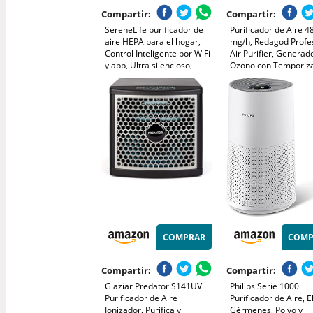
Compartir:
Compartir:
SereneLife purificador de
Purificador de Aire 
aire HEPA para el hogar,
mg/h, Redagod Profe
Control Inteligente por WiFi
Air Purifier, Generad
y app, Ultra silencioso,
Ozono con Temporiz
Elimina polvo, Pelo de
Atrapa Humo Filtro 
mascotas y olores, Cubre
Ionizador de Aire, M
hasta 167 m²
Ozono Portátil para e
Hogar, Garaje, Oficin
COMPRAR
COMP
Compartir:
Compartir:
Glaziar Predator S141UV
Philips Serie 1000
Purificador de Aire
Purificador de Aire, E
Ionizador, Purifica y
Gérmenes, Polvo y