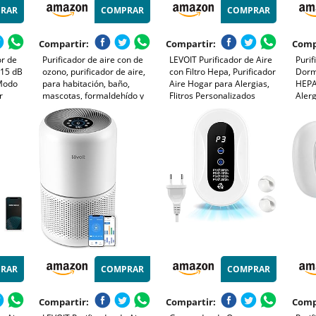
RAR
COMPRAR
COMPRAR
Compartir:
Compartir:
Comp
or de
Purificador de aire con de
LEVOIT Purificador de Aire
Purif
 15 dB
ozono, purificador de aire,
con Filtro Hepa, Purificador
Dormi
Modo
para habitación, baño,
Aire Hogar para Alergias,
HEPA
r
mascotas, formaldehído y
Flitros Personalizados
Alerg
len,
olores, alta eficiencia -
Elimina 99,97% del Polen,
Masc
tas y
Blanco
Polvo, Olores de Mascotas,
Olore
le para
Modo Sueño y
Silen
s
Temporizador
Hogar
RAR
COMPRAR
COMPRAR
Compartir:
Compartir:
Comp