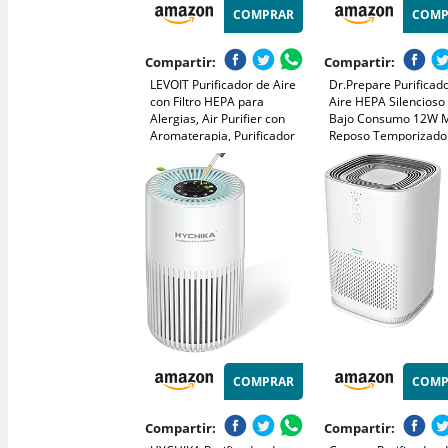
COMPRAR
COMP
Compartir:
Compartir:
LEVOIT Purificador de Aire
Dr.Prepare Purificad
con Filtro HEPA para
Aire HEPA Silencioso
Alergias, Air Purifier con
Bajo Consumo 12W 
Aromaterapia, Purificador
Reposo Temporizado
Aire Silencioso 25dB, Bajo
Elimina 99,97% de Po
Consumo de Energía de 7W,
Polvo, Pelo de Masco
Core Mini
Humo Prefiltro Lavab
Dormitorios y Oficina
COMPRAR
COMP
Compartir:
Compartir: