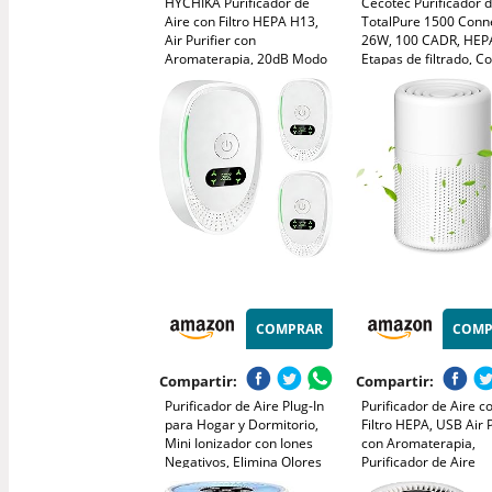
HYCHIKA Purificador de
Cecotec Purificador d
Aire con Filtro HEPA H13,
TotalPure 1500 Conn
Air Purifier con
26W, 100 CADR, HEPA
Aromaterapia, 20dB Modo
Etapas de filtrado, Co
Sueño, Elimina 99,97% de
por Wi-fi, 2 Modos de
Polvo, Polen, Humo y
Funcionamiento, Sen
Olores, 3 Luces Nocturnas,
2,5, Cobertura 40 m3
Temporizador, para Hogar
Blanco
y Dormitorio
COMPRAR
COMP
Compartir:
Compartir:
Purificador de Aire Plug-In
Purificador de Aire c
para Hogar y Dormitorio,
Filtro HEPA, USB Air P
Mini Ionizador con Iones
con Aromaterapia,
Negativos, Elimina Olores
Purificador de Aire
de
Silencioso para Interi