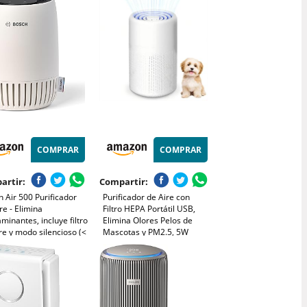
res, Silencio 25dB
de hasta 23 m² - con modo
 Sueño,
automático - CADR: 100
orizador, Luz, Bajo
m³/h
sumo 12W
COMPRAR
COMPRAR
artir:
Compartir:
 Air 500 Purificador
Purificador de Aire con
re - Elimina
Filtro HEPA Portátil USB,
minantes, incluye filtro
Elimina Olores Pelos de
re y modo silencioso (<
Mascotas y PM2.5, 5W
(A)) - para
Silencioso, para Hogar Auto
aciones de hasta 23 m²
Oficina 20m²
 puerto de carga USB-
CADR: 100 m³/h