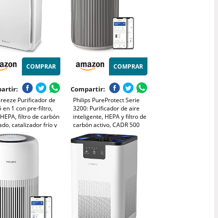
COMPRAR
COMPRAR
artir:
Compartir:
reeze Purificador de
Philips PureProtect Serie
5 en 1 con pre-filtro,
3200: Purificador de aire
o HEPA, filtro de carbón
inteligente, HEPA y filtro de
ado, catalizador frío y
carbón activo, CADR 500
rador de iones
m³/h para 130 m²,
ivos. Contra las
ultrasilencioso, captura el
ias y los olores (CADR
99,97% de alérgenos, App
40 m²)
conectada (AC3210/12)