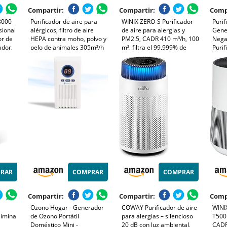
Compartir:
Compartir:
Comp
48000
Purificador de aire para
WINIX ZERO-S Purificador
Purif
sional
alérgicos, filtro de aire
de aire para alergias y
Gene
or de
HEPA contra moho, polvo y
PM2.5, CADR 410 m³/h, 100
Negat
ador,
pelo de animales 305m³/h
m², filtra el 99,999% de
Purif
HEPA,
CADR para dormitorios de
polen, alergias, polvo y
ester
áquina
hasta 110m², indicador de
humo, monitor de calidad
Habi
l
calidad del aire, modo
del aire, modo de
Anim
a
automático
suspensión y automático.
RAR
COMPRAR
COMPRAR
Compartir:
Compartir:
Comp
Ozono Hogar - Generador
COWAY Purificador de aire
WINIX
limina
de Ozono Portátil
para alergias – silencioso
T500 
Doméstico Mini -
20 dB con luz ambiental,
CADR