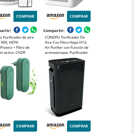
COMPRAR
COMPRAR
artir:
Compartir:
ps Purificador de aire
CONOPU Purificador De
e 900, HEPA
Aire Con Filtro Hepa H13,
rotect + Filtro de
Air Purifier con Función de
ón activo, CADR
aromaterapia, Purificador
³/h para alérgicos de
De Aire Para Alergias
 silencioso, inteligente
Hogar con Filtración en 3
 bajo consumo
etapas, Luz nocturna
950/10)
COMPRAR
COMPRAR