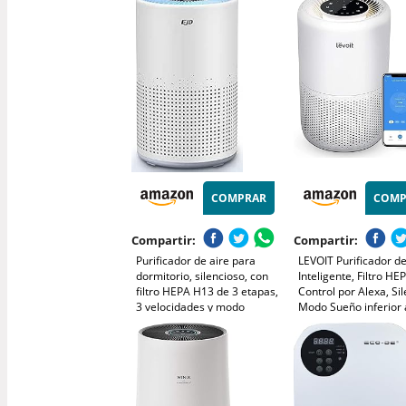
Humo/Mascotas/Zapatos,
Hogar, Oficina, Polvo
Silencioso y sin Filtros, para
Humo, Pelo de Masco
Cocina/Oficina/Baño (3)
Alergia al Aire
COMPRAR
COMP
Compartir:
Compartir:
Purificador de aire para
LEVOIT Purificador de
dormitorio, silencioso, con
Inteligente, Filtro HE
filtro HEPA H13 de 3 etapas,
Control por Alexa, Si
3 velocidades y modo
Modo Sueño inferior 
nocturno de 12 dB. Elimina
24dB, Elimina 99,97
polen, polvo, caspa de
Alergia Polen Olor y
mascotas, olores, humo y
de Mascota,Blanco
COV.