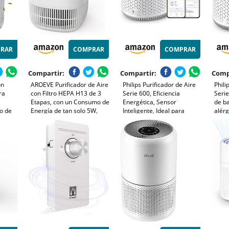
RAR
COMPRAR
COMPRAR
Compartir:
Compartir:
Comp
on
AROEVE Purificador de Aire
Philips Purificador de Aire
Phili
ra
con Filtro HEPA H13 de 3
Serie 600, Eficiencia
Serie
Etapas, con un Consumo de
Energética, Sensor
de b
lo de
Energía de tan solo 5W,
Inteligente, Ideal para
alérg
ja de
Silencioso a 22db con
Alérgicos, Filtro HEPA
elimi
y 3
Aroma, Combate el Polen,
99,97%, Cubre Hasta 44 m²,
cont
so
el Humo y el Pelo de
Control por App Philips Air+,
44m2
Mascotas
Blanco (AC0651/10)
blan