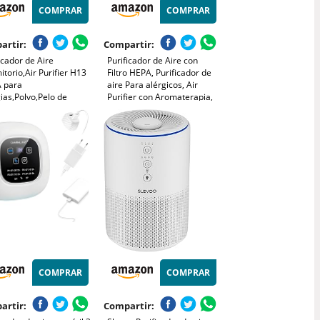
COMPRAR
COMPRAR
artir:
Compartir:
icador de Aire
Purificador de Aire con
torio,Air Purifier H13
Filtro HEPA, Purificador de
 para
aire Para alérgicos, Air
ias,Polvo,Pelo de
Purifier con Aromaterapia,
otas,Humo y
Elimina de Alergia Polen
s,Mini Purificador Aire
Olor y Caspa de Mascota,
cioso 37 dB para
humo, Blanco
 y Oficina
COMPRAR
COMPRAR
artir:
Compartir: