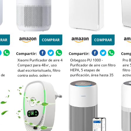
RAR
COMPRAR
COMPRAR
Compartir:
Compartir:
Comp
Xiaomi Purificador de aire 4
Orbegozo PU 1000 -
Pro B
Compact para 48㎡, uso
Purificador de aire con filtro
aire 
HEPA, 5 etapas de
filtr
dual escritorio/suelo, filtro
 de
purificación, área hasta 35
activ
contra polvo, polen y
mo,
m2, temporizador, panel
gene
alérgenos, control app y
alquier
táctil, contra alérgenos y
negat
voz, modo sueño silencioso,
s con
olores, 45 W
alerg
bajo consumo, blanco
218, 