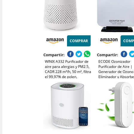
COMPRAR
COMP
Compartir:
Compartir:
WINIX A332 Purificador de
ECODE Ozonizador
aire para alergias y PM2.5,
Purificador de Aire |
CADR 228 m³/h, 50 m², filtra
Generador de Ozono
el 99,97% de polen,
Eliminador y Absorbe
alergias, polvo y humo,
Olores Humedad, Hu
monitor de calidad del aire,
Baño, Mascotas y Cu
modo de suspensión y
Olor Agua y Alimento
automático
Mando Distancia y
Programable