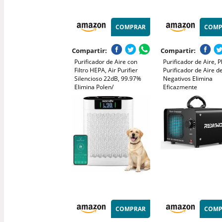
COMPRAR
COMP
Compartir:
Compartir:
Purificador de Aire con
Purificador de Aire, P
Filtro HEPA, Air Purifier
Purificador de Aire d
Silencioso 22dB, 99.97%
Negativos Elimina
Elimina Polen/
Eficazmente
Ácaros/Olores, 3
Olores/Humo/Polvo M
Velocidades, 2 Modes, APP
Purifier Sin Filtro par
Control, Temporizador
Dormitorio/Casa/Sal
2H/4H/8H, Ideal para
Estar/Sala de
Alergias y Mascotas
Mascotas/Baño
COMPRAR
COMP