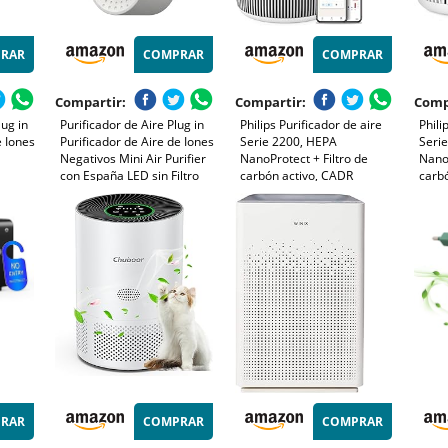
RAR
COMPRAR
COMPRAR
Compartir:
Compartir:
Comp
lug in
Purificador de Aire Plug in
Philips Purificador de aire
Phili
e Iones
Purificador de Aire de Iones
Serie 2200, HEPA
Seri
Negativos Mini Air Purifier
NanoProtect + Filtro de
NanoP
con España LED sin Filtro
carbón activo, CADR
carb
ini Air
para Dormitorio, Oficina y
400m³/h para 104m²,
250m
a
Sala de Mascotas,
Personas alérgicas, Ultra
65m²,
a de
Funcionamiento Silencioso y
silencioso, Filtro inteligente
y de
Bajo Consumo
y duradero (AC2210/10)
(AC0
RAR
COMPRAR
COMPRAR