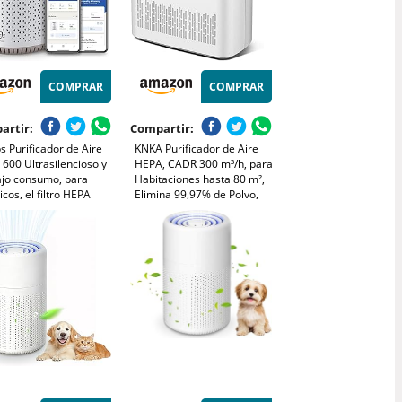
COMPRAR
COMPRAR
artir:
Compartir:
ps Purificador de Aire
KNKA Purificador de Aire
 600 Ultrasilencioso y
HEPA, CADR 300 m³/h, para
ajo consumo, para
Habitaciones hasta 80 m²,
icos, el filtro HEPA
Elimina 99,97% de Polvo,
na el 99,97% de los
Polen y Olores, Sensor
aminantes, cubre hasta
Inteligente, Modo Auto y
, controlado por app,
Reposo, Ideal para
co (AC0650/10)
Fumadores y Mascotas
(APH3000)