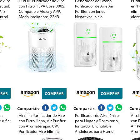
e Aire
LEVOIT Purificador de Aire
Generador de Ozono
Purif
ected.
con Filtro HEPA Core 300S,
Purificador de Aire,Air
en 1
, 3
Compatible Alexa y APP,
Purifier con Iones
elim
ntrol
Modo Inteligente, 22dB
Negativos,Inicio
olor
Modo de Sueño Silencioso,
Desodorizando
devue
sor PM
Elimina 99.97% de Alergia
Esterilizador de Ozono Para
espa
 -
Polen Ácaros Humo Pelo de
BañO,con Casa Nueva,con
comp
Mascota, Bajo Consumo
Organizador de
bater
Cables,Blanco
RAR
COMPRAR
COMPRAR
Compartir:
Compartir:
Comp
on
Aircillin Purificador de Aire
Purificador de Aire Iónico
Airci
urifier
con Filtro Hepa, Air Purifier
para Hogar y Dormitorio,
con F
con Aromaterapia, 6W,
Ionizador Enchufable
Air P
Purificador Aire Elimina
Antiolores para Humo,
Arom
ores,
99,97% de Alergia Polen
Mascotas y Zapatos, Mini
99.9