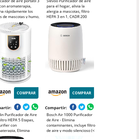
icador de aire portátil 3
Slevoo Purificador de aire
 con aromaterapia,
para el hogar, alivia la
ina rápidamente los
alergia a mascotas, filtro
es de mascotas y humo,
HEPA 3 en 1, CADR 200
lve el aire fresco a los
m³/h, modo de suspensión,
cios pequeños y es
elimina pelo de mascotas,
atible con enchufe o
humo y olores, ahorro de
ía externa
energía (Blanco)
COMPRAR
COMPRAR
artir:
Compartir:
llin Purificador de Aire
Bosch Air 1000 Purificador
iltro HEPA 5 Etapas,
de Aire - Elimina
urifier con
contaminantes, incluye filtro
aterapia, Elimina
de aire y modo silencioso (<
7% Polen, Caspa, Humo
25 dB(A)) - para superficies