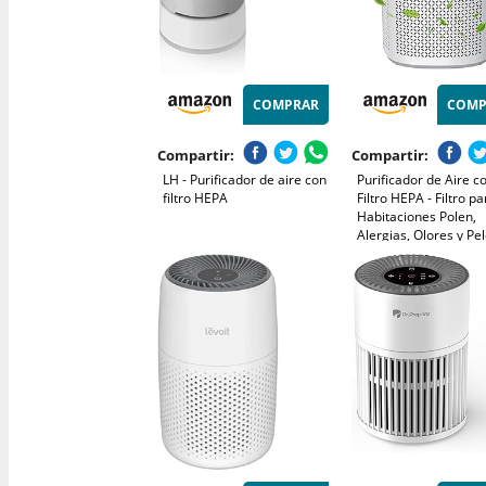
COMPRAR
COMP
Compartir:
Compartir:
LH - Purificador de aire con
Purificador de Aire c
filtro HEPA
Filtro HEPA - Filtro pa
Habitaciones Polen,
Alergias, Olores y Pe
Mascotas, con Espon
Aromaterapia, 7.2W 
Velocidades, Silencio
Versión Mejorada