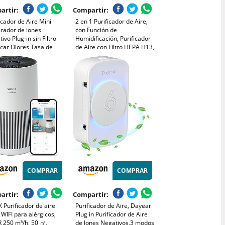
artir:
Compartir:
icador de Aire Mini
2 en 1 Purificador de Aire,
rador de iones
con Función de
ivo Plug-in sin Filtro
Humidificación, Purificador
icar Olores Tasa de
de Aire con Filtro HEPA H13,
ilización 99,97% para
CADR 330m³/h a 80㎡,
tación de
Elimina 99.97% de Alergias
ales/Dormitorio/Casa/Salón
Polen Ácaros Humo Pelo de
Mascota, 22dB Modo de
Sueño
COMPRAR
COMPRAR
artir:
Compartir:
 Purificador de aire
Purificador de Aire, Dayear
WIFI para alérgicos,
Plug in Purificador de Aire
 250 m³/h, 50 ㎡,
de Iones Negativos,3 modos