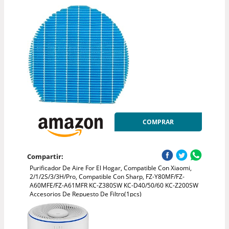
COMPRAR
Compartir:
Purificador De Aire For El Hogar, Compatible Con Xiaomi,
2/1/2S/3/3H/Pro, Compatible Con Sharp, FZ-Y80MF/FZ-
A60MFE/FZ-A61MFR KC-Z380SW KC-D40/50/60 KC-Z200SW
Accesorios De Repuesto De Filtro(1pcs)